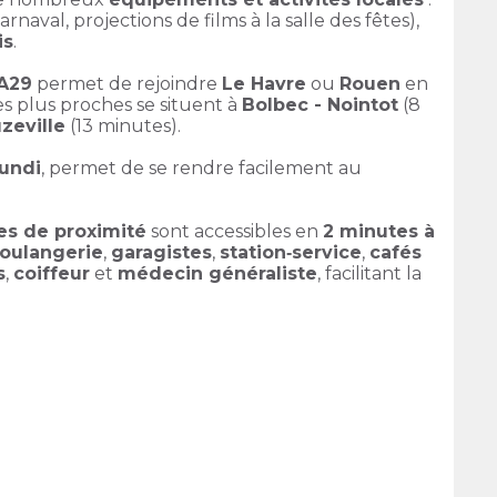
arnaval, projections de films à la salle des fêtes),
is
.
’A29
permet de rejoindre
Le Havre
ou
Rouen
en
es plus proches se situent à
Bolbec - Nointot
(8
zeville
(13 minutes).
lundi
, permet de se rendre facilement au
es de proximité
sont accessibles en
2 minutes à
oulangerie
,
garagistes
,
station‑service
,
cafés
s
,
coiffeur
et
médecin généraliste
, facilitant la