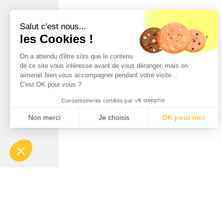
Salut c'est nous...
les Cookies !
On a attendu d'être sûrs que le contenu
de ce site vous intéresse avant de vous déranger, mais on
aimerait bien vous accompagner pendant votre visite...
C'est OK pour vous ?
Consentements certifiés par
Non merci
Je choisis
OK pour moi
Axeptio consent
Plateforme de Gestion du Consentement : Personnalisez vo
Notre plateforme vous permet d'adapter et de gérer vos param