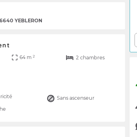
76640 YEBLERON
ent
2
crop_free
64 m
2 chambres
ricité
Sans ascenseur
he