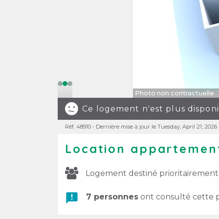
Photo non contractuelle
Ce logement n'est plus dispon
Réf. 48910 - Dernière mise à jour le Tuesday, April 21, 2026
Location appartement
Logement destiné prioritairement
announcement
7 personnes
ont consulté cette p