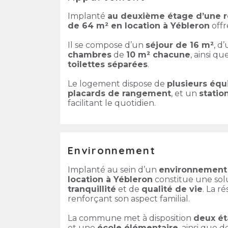
Implanté
au deuxième étage d’une r
de 64 m² en location à Yébleron
offr
Il se compose d’un
séjour de 16 m²
, d
chambres
de
10 m² chacune
, ainsi q
toilettes séparées
.
Le logement dispose de
plusieurs éq
placards de rangement
, et un
statio
facilitant le quotidien.
Environnement
Implanté au sein d’un
environnement 
location à Yébleron
constitue une solu
tranquillité
et de
qualité de vie
. La r
renforçant son aspect familial.
La commune met à disposition
deux ét
et une
école élémentaire
, ainsi que