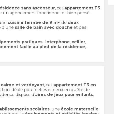
ésidence sans ascenseur
, cet
appartement T3
e un agencement fonctionnel et bien pensé.
’une
cuisine fermée de 9 m²
, de
deux
ue d’une
salle de bain avec douche
et des
uipements pratiques
:
interphone
,
cellier
,
nnement facile au pied de la résidence
,
calme et verdoyant
, cet
appartement T3 en
tion idéale pour celles et ceux en quête de
ésidence dispose d’
aires de jeux pour enfants
,
ablissements scolaires
, une
école maternelle
 de nombreux
équipements et activités locales
: