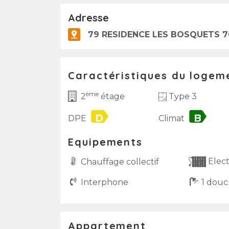
Adresse
79 RESIDENCE LES BOSQUETS 
Caractéristiques du logem
ème
Type 3
2
étage
label
label
DPE
Climat
Equipements
Elect
Chauffage collectif
Interphone
1 douc
Appartement