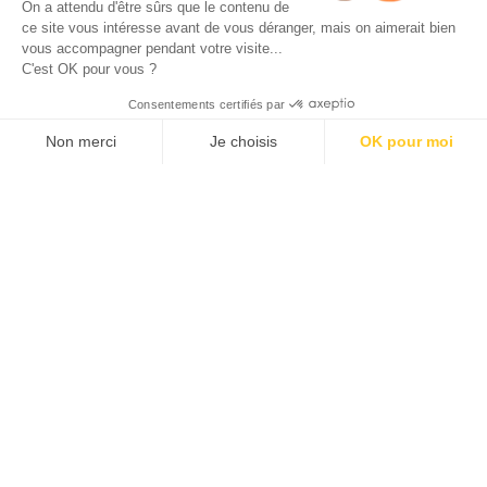
On a attendu d'être sûrs que le contenu de
ce site vous intéresse avant de vous déranger, mais on aimerait bien
vous accompagner pendant votre visite...
Géorisques
C'est OK pour vous ?
Les informations sur les risques auxquels ce bien est
Consentements certifiés par
Loyer c.c.
CE LOGEMENT N'EST PLUS
exposé sont disponibles sur le site géorisques :
441 €/mois
DISPONIBLE
Non merci
Je choisis
OK pour moi
www.georisques.gouv.fr
Axeptio consent
Plateforme de Gestion du Consentement : Personnalisez vos O
D'autres logements qui pourraient
Notre plateforme vous permet d'adapter et de gérer vos paramètr
vous intéresser
TYPE 3, 826 €/mois, 64 m²
TYPE 3, 521 €/mois, 60 m²
À louer T3 à Harfleur
Louez un appartemen