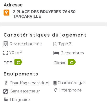
Adresse
2 PLACE DES BRUYERES 76430
TANCARVILLE
Caractéristiques du logement
Type 3
Rez de chaussée
2
crop_free
70 m
2 chambres
label
label
DPE
Climat
Equipements
Chaudière gaz
Chauffage individuel
Interphone
Sans ascenseur
1 baignoire