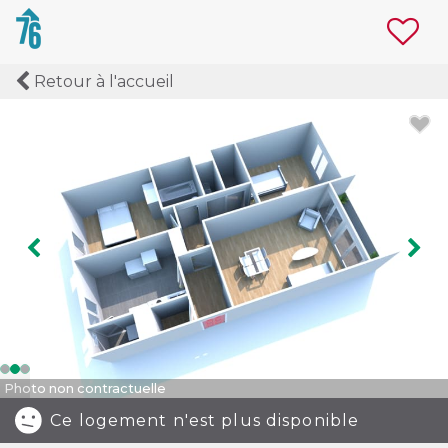
Retour à l'accueil
Image précédente
Ima
Photo non contractuelle
Ce logement n'est plus disponible