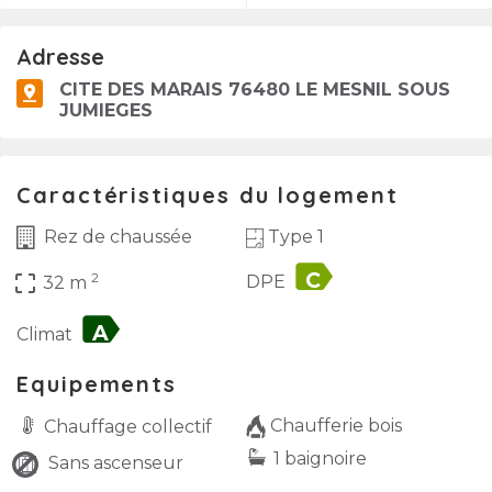
Adresse
CITE DES MARAIS 76480 LE MESNIL SOUS
JUMIEGES
Caractéristiques du logement
Type 1
Rez de chaussée
label
2
crop_free
DPE
32 m
label
Climat
Equipements
Chaufferie bois
Chauffage collectif
1 baignoire
Sans ascenseur