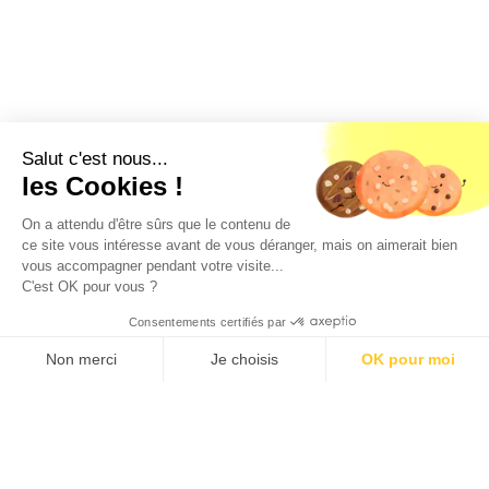
Salut c'est nous...
les Cookies !
On a attendu d'être sûrs que le contenu de
Géorisques
ce site vous intéresse avant de vous déranger, mais on aimerait bien
vous accompagner pendant votre visite...
Les informations sur les risques auxquels ce bien est
C'est OK pour vous ?
exposé sont disponibles sur le site géorisques :
Consentements certifiés par
www.georisques.gouv.fr
Loyer c.c.
CE LOGEMENT N'EST PLUS
278 €/mois
DISPONIBLE
Non merci
Je choisis
OK pour moi
Axeptio consent
Plateforme de Gestion du Consentement : Personnalisez vos O
D'autres logements qui pourraient
vous intéresser
Notre plateforme vous permet d'adapter et de gérer vos paramètr