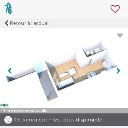
Retour à l'accueil
Image précédente
Ima
Photo non contractuelle
Ce logement n'est plus disponible