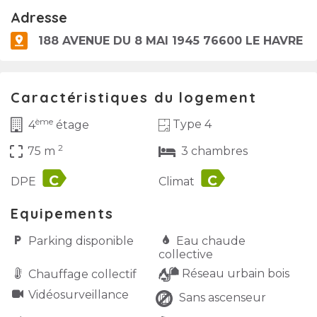
Adresse
188 AVENUE DU 8 MAI 1945 76600 LE HAVRE
Caractéristiques du logement
ème
Type 4
4
étage
2
crop_free
75 m
3 chambres
label
label
DPE
Climat
Equipements
Parking disponible
Eau chaude
collective
Réseau urbain bois
Chauffage collectif
Vidéo­surveillance
Sans ascenseur