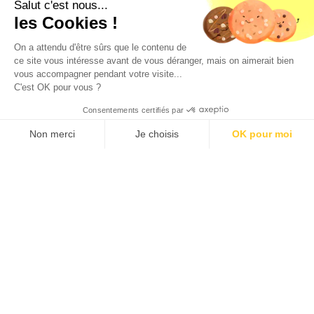
Salut c'est nous...
les Cookies !
On a attendu d'être sûrs que le contenu de
ce site vous intéresse avant de vous déranger, mais on aimerait bien
vous accompagner pendant votre visite...
C'est OK pour vous ?
Consentements certifiés par
Loyer c.c.
CE LOGEMENT N'EST PLUS
600 €/mois
DISPONIBLE
Géorisques
Non merci
Je choisis
OK pour moi
Axeptio consent
Plateforme de Gestion du Consentement : Personnalisez vos O
Les informations sur les risques auxquels ce bien est
exposé sont disponibles sur le site géorisques :
Notre plateforme vous permet d'adapter et de gérer vos paramètr
www.georisques.gouv.fr
D'autres logements qui pourraient
vous intéresser