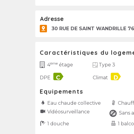
Adresse
30 RUE DE SAINT WANDRILLE 76
Caractéristiques du logem
ème
Type 3
4
étage
label
label
DPE
Climat
Equipements
Eau chaude collective
Chauffa
Vidéo­surveillance
Sans a
1 douche
1 balc