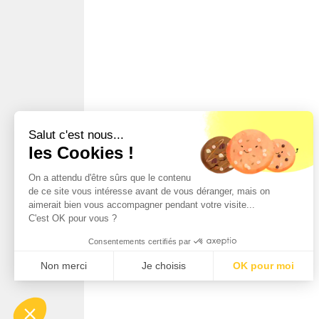
Salut c'est nous...
les Cookies !
On a attendu d'être sûrs que le contenu
de ce site vous intéresse avant de vous déranger, mais on
aimerait bien vous accompagner pendant votre visite...
C'est OK pour vous ?
Consentements certifiés par
Non merci
Je choisis
OK pour moi
Axeptio consent
Plateforme de Gestion du Consentement : Personnalisez vo
Notre plateforme vous permet d'adapter et de gérer vos param