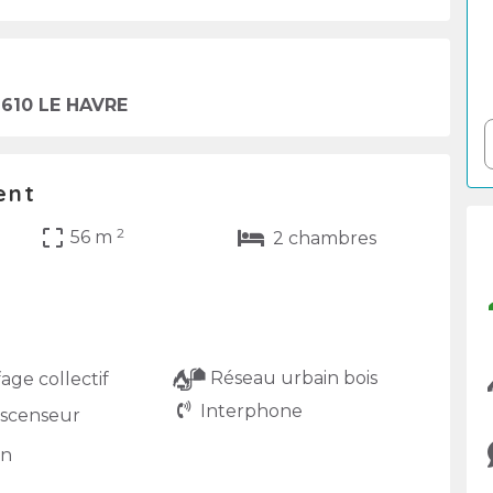
610 LE HAVRE
ent
2
crop_free
56 m
2 chambres
Réseau urbain bois
ge collectif
Interphone
scenseur
on