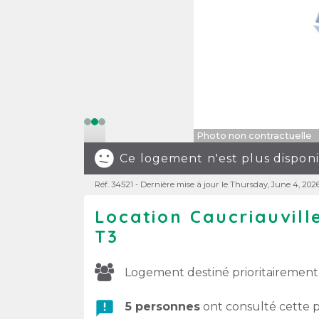
Photo non contractuelle
Ce logement n'est plus dispon
Réf. 34521 - Dernière mise à jour le Thursday, June 4, 202
Location Caucriauvil
T3
Logement destiné prioritairement
announcement
5 personnes
ont consulté cette p