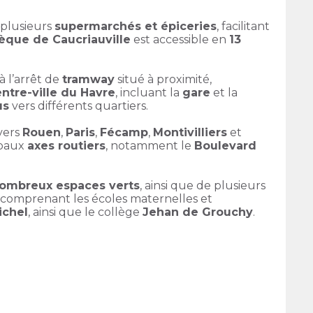
 plusieurs
supermarchés et épiceries
, facilitant
que de Caucriauville
est accessible en
13
à l’arrêt de
tramway
situé à proximité,
ntre-ville du Havre
, incluant la
gare
et la
us
vers différents quartiers.
vers
Rouen
,
Paris
,
Fécamp
,
Montivilliers
et
ipaux
axes routiers
, notamment le
Boulevard
ombreux espaces verts
, ainsi que de plusieurs
 comprenant les écoles maternelles et
ichel
, ainsi que le collège
Jehan de Grouchy
.