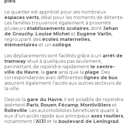
pied
.
Le quartier est apprécié pour ses nombreux
espaces verts
, idéal pour les moments de détente.
Les familles trouveront également à proximité
plusieurs
établissements scolaires
, dont
Jehan
de Grouchy
,
Louise Michel
et
Eugène Varlin
,
regroupant des
écoles maternelles
,
élémentaires
et un
collège
.
Les déplacements sont facilités grâce à un
arrêt de
tramway
situé à quelques pas seulement,
permettant de rejoindre rapidement
le centre-
ville du Havre
, la
gare
ainsi que la
plage
. Des
correspondances avec différentes
lignes de bus
assurent également l’accès aux autres secteurs de
la ville.
Depuis la
gare du Havre
, il est possible de rejoindre
aisément
Paris
,
Rouen
,
Fécamp
,
Montivilliers
et
Rolleville
. Les automobilistes bénéficient quant à
eux d’un accès rapide aux principaux
axes routiers
,
notamment l’
A131
et le
boulevard de Leningrad
.