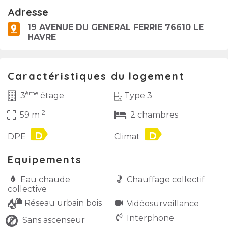
Adresse
19 AVENUE DU GENERAL FERRIE 76610 LE
HAVRE
Caractéristiques du logement
ème
Type 3
3
étage
2
crop_free
59 m
2 chambres
label
label
DPE
Climat
Equipements
Eau chaude
Chauffage collectif
collective
Réseau urbain bois
Vidéo­surveillance
Interphone
Sans ascenseur