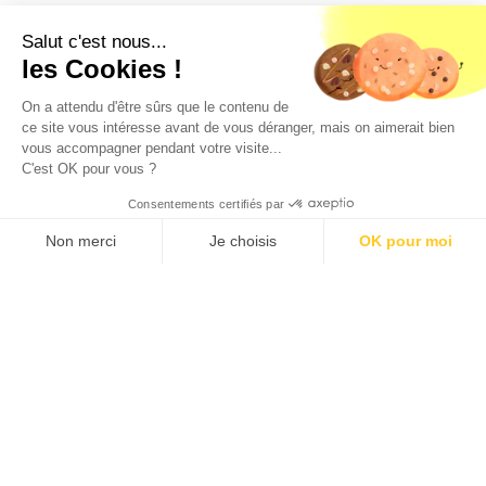
Salut c'est nous...
les Cookies !
On a attendu d'être sûrs que le contenu de
ce site vous intéresse avant de vous déranger, mais on aimerait bien
vous accompagner pendant votre visite...
C'est OK pour vous ?
Consentements certifiés par
Loyer c.c.
CE LOGEMENT N'EST PLUS
516 €/mois
DISPONIBLE
Non merci
Je choisis
OK pour moi
Géorisques
Axeptio consent
Plateforme de Gestion du Consentement : Personnalisez vos O
Les informations sur les risques auxquels ce bien est
exposé sont disponibles sur le site géorisques :
Notre plateforme vous permet d'adapter et de gérer vos paramètr
www.georisques.gouv.fr
D'autres logements qui pourraient
vous intéresser