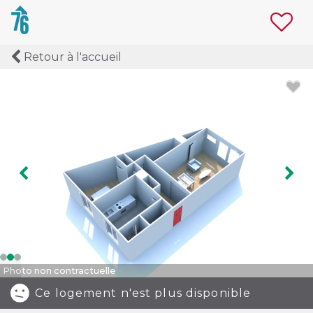
Retour à l'accueil
Image précédente
Ima
Photo non contractuelle
Ce logement n'est plus disponible