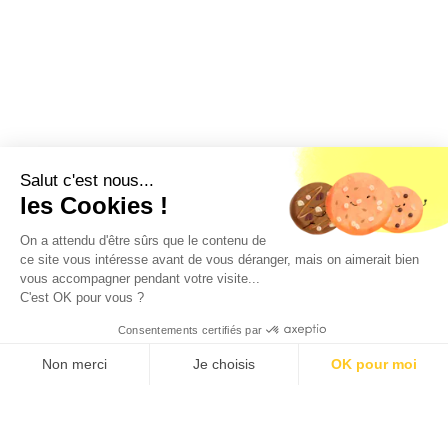
Salut c'est nous...
les Cookies !
On a attendu d'être sûrs que le contenu de
Géorisques
ce site vous intéresse avant de vous déranger, mais on aimerait bien
vous accompagner pendant votre visite...
Les informations sur les risques auxquels ce bien est
C'est OK pour vous ?
exposé sont disponibles sur le site géorisques :
www.georisques.gouv.fr
Consentements certifiés par
Loyer c.c.
CE LOGEMENT N'EST PLUS
447 €/mois
DISPONIBLE
Non merci
Je choisis
OK pour moi
Un autre logement qui pourrait
Axeptio consent
Plateforme de Gestion du Consentement : Personnalisez vos O
vous intéresser
Notre plateforme vous permet d'adapter et de gérer vos paramètr