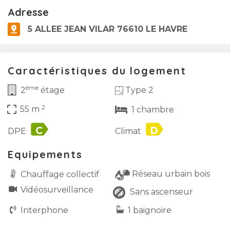
Adresse
5 ALLEE JEAN VILAR 76610 LE HAVRE
Caractéristiques du logement
ème
Type 2
2
étage
2
crop_free
55 m
1 chambre
label
label
DPE
Climat
Equipements
Réseau urbain bois
Chauffage collectif
Vidéo­surveillance
Sans ascenseur
Interphone
1 baignoire