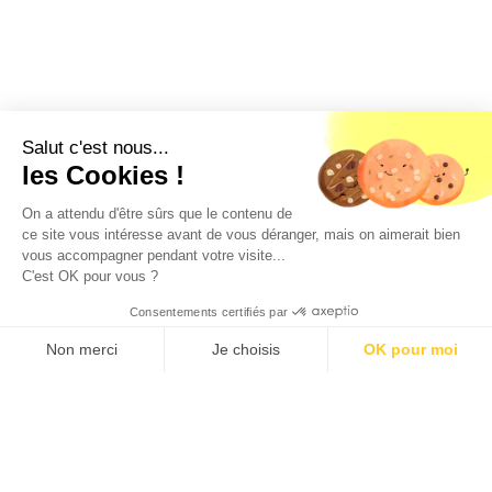
Salut c'est nous...
les Cookies !
On a attendu d'être sûrs que le contenu de
Géorisques
ce site vous intéresse avant de vous déranger, mais on aimerait bien
vous accompagner pendant votre visite...
Les informations sur les risques auxquels ce bien est
C'est OK pour vous ?
exposé sont disponibles sur le site géorisques :
www.georisques.gouv.fr
Consentements certifiés par
Loyer c.c.
CE LOGEMENT N'EST PLUS
386 €/mois
DISPONIBLE
Non merci
Je choisis
OK pour moi
D'autres logements qui pourraient
Axeptio consent
Plateforme de Gestion du Consentement : Personnalisez vos O
vous intéresser
Notre plateforme vous permet d'adapter et de gérer vos paramètr