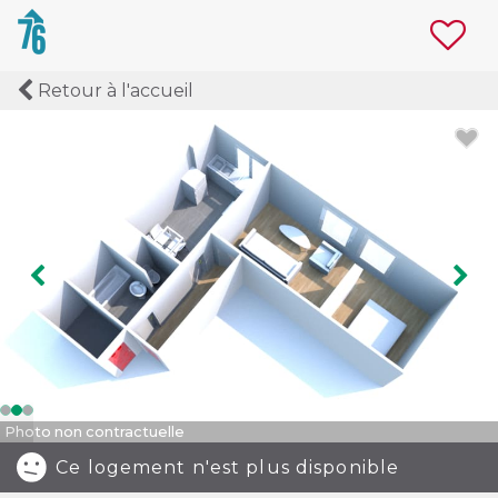
Retour à l'accueil
Image précédente
Ima
Photo non contractuelle
Ce logement n'est plus disponible