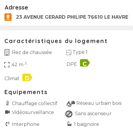
Adresse
23 AVENUE GERARD PHILIPE 76610 LE HAVRE
Caractéristiques du logement
Type 1
Rez de chaussée
label
2
crop_free
DPE
42 m
label
Climat
Equipements
Réseau urbain bois
Chauffage collectif
Vidéo­surveillance
Sans ascenseur
Interphone
1 baignoire