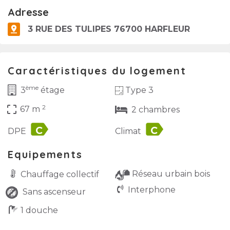
Adresse
3 RUE DES TULIPES 76700 HARFLEUR
Caractéristiques du logement
ème
Type 3
3
étage
2
crop_free
67 m
2 chambres
label
label
DPE
Climat
Equipements
Réseau urbain bois
Chauffage collectif
Interphone
Sans ascenseur
1 douche