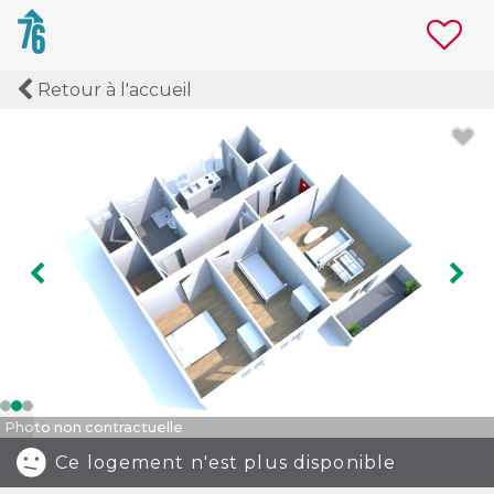
Retour à l'accueil
Image précédente
Ima
Photo non contractuelle
Ce logement n'est plus disponible