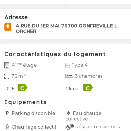
Adresse
4 RUE DU 1ER MAI 76700 GONFREVILLE L
ORCHER
Caractéristiques du logement
ème
Type 4
4
étage
2
crop_free
76 m
3 chambres
label
label
DPE
Climat
Equipements
Parking disponible
Eau chaude
collective
Réseau urbain bois
Chauffage collectif