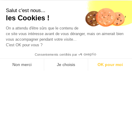
Salut c'est nous...
les Cookies !
On a attendu d'être sûrs que le contenu de
ce site vous intéresse avant de vous déranger, mais on aimerait bien
vous accompagner pendant votre visite...
C'est OK pour vous ?
Consentements certifiés par
Loyer c.c.
PUIS-JE PRÉTENDRE À CE
602 €/mois
LOGEMENT ?
Non merci
Je choisis
OK pour moi
Géorisques
Axeptio consent
Plateforme de Gestion du Consentement : Personnalisez vos O
Les informations sur les risques auxquels ce bien est
exposé sont disponibles sur le site géorisques :
Notre plateforme vous permet d'adapter et de gérer vos paramètr
www.georisques.gouv.fr
D'autres logements qui pourraient
vous intéresser