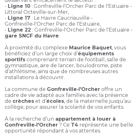
desservant efficacement le secteur :
-
Ligne 10
: Gonfreville‑l'Orcher Parc de l'Estuaire -
Littoral Octeville-sur-Mer,
-
Ligne 17
: Le Havre Caucriauville -
Gonfreville‑l'Orcher Parc de l'Estuaire,
-
Ligne 22
: Gonfreville‑l'Orcher Parc de l'Estuaire -
gare SNCF du Havre
.
À proximité du complexe
Maurice Baquet
, vous
bénéficiez d’un large choix d’
équipements
sportifs
comprenant terrain de football, salle de
gymnastique, aire de lancer, boulodrome, piste
d’athlétisme, ainsi que de nombreuses autres
installations à découvrir.
La commune de
Gonfreville‑l'Orcher
offre un
cadre de vie adapté aux familles avec la présence
de
crèches
et d’
écoles
, de la maternelle jusqu’au
collège, pour assurer la scolarité de vos enfants.
À la recherche d’un
appartement à louer à
Gonfreville‑l'Orcher
? Ce
T4
représente une belle
opportunité répondant à vos attentes.