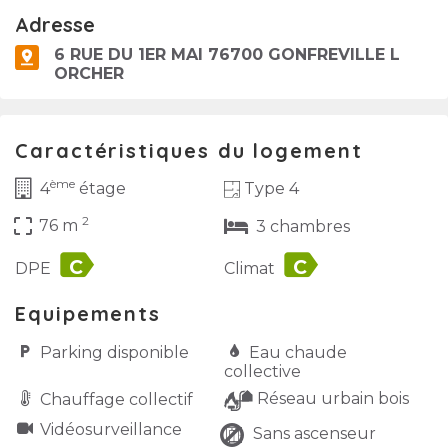
Adresse
6 RUE DU 1ER MAI 76700 GONFREVILLE L
ORCHER
Caractéristiques du logement
ème
Type 4
4
étage
2
crop_free
76 m
3 chambres
label
label
DPE
Climat
Equipements
Parking disponible
Eau chaude
collective
Réseau urbain bois
Chauffage collectif
Vidéo­surveillance
Sans ascenseur