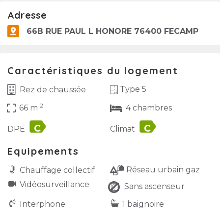
Adresse
66B RUE PAUL L HONORE 76400 FECAMP
Caractéristiques du logement
Type 5
Rez de chaussée
2
crop_free
66 m
4 chambres
label
label
DPE
Climat
Equipements
Réseau urbain gaz
Chauffage collectif
Vidéo­surveillance
Sans ascenseur
Interphone
1 baignoire