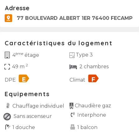
Adresse
77 BOULEVARD ALBERT 1ER 76400 FECAMP
Caractéristiques du logement
ème
Type 3
4
étage
2
crop_free
49 m
2 chambres
label
label
DPE
Climat
Equipements
Chaudière gaz
Chauffage individuel
Interphone
Sans ascenseur
1 douche
1 balcon