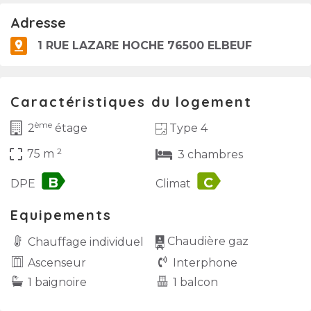
Adresse
1 RUE LAZARE HOCHE 76500 ELBEUF
Caractéristiques du logement
ème
Type 4
2
étage
2
crop_free
75 m
3 chambres
label
label
DPE
Climat
Equipements
Chaudière gaz
Chauffage individuel
Ascenseur
Interphone
1 baignoire
1 balcon