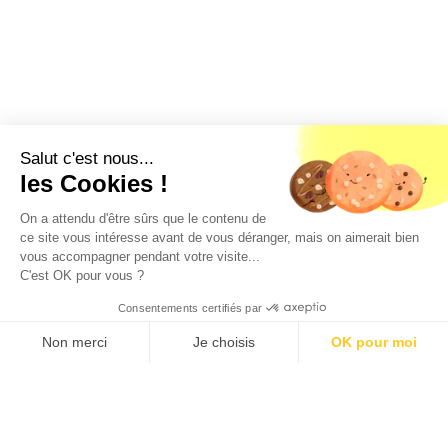
Salut c'est nous...
les Cookies !
On a attendu d'être sûrs que le contenu de
Géorisques
ce site vous intéresse avant de vous déranger, mais on aimerait bien
vous accompagner pendant votre visite...
Les informations sur les risques auxquels ce bien est
C'est OK pour vous ?
exposé sont disponibles sur le site géorisques :
www.georisques.gouv.fr
Consentements certifiés par
Loyer c.c.
CE LOGEMENT N'EST PLUS
652 €/mois
DISPONIBLE
Non merci
Je choisis
OK pour moi
D'autres logements qui pourraient
Axeptio consent
Plateforme de Gestion du Consentement : Personnalisez vos O
vous intéresser
Notre plateforme vous permet d'adapter et de gérer vos paramètr