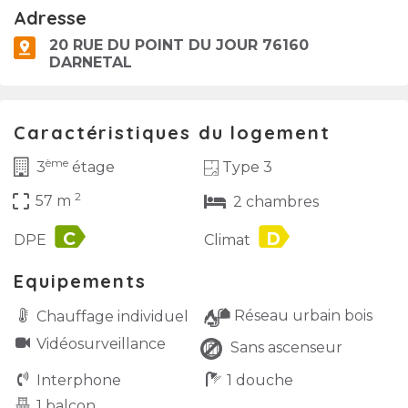
Adresse
20 RUE DU POINT DU JOUR 76160
DARNETAL
Caractéristiques du logement
ème
Type 3
3
étage
2
crop_free
57 m
2 chambres
label
label
DPE
Climat
Equipements
Réseau urbain bois
Chauffage individuel
Vidéo­surveillance
Sans ascenseur
Interphone
1 douche
1 balcon