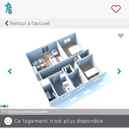
Retour à l'accueil
Image précédente
Ima
Photo non contractuelle
Ce logement n'est plus disponible