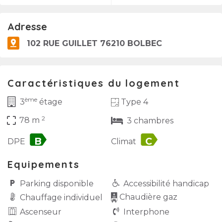
Adresse
102 RUE GUILLET 76210 BOLBEC
Caractéristiques du logement
ème
Type 4
3
étage
2
crop_free
78 m
3 chambres
label
label
DPE
Climat
Equipements
Parking disponible
Accessibilité handicap
Chaudière gaz
Chauffage individuel
Ascenseur
Interphone